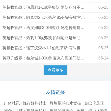
英超收官战：伯恩利1-1战平狼队 两队积分不足双双降级收场
05-25
英超收官战：阿森纳2-1水晶宫 85分完美收官斩获联赛冠军
05-25
英超收官战：西汉姆联3-0利兹联 鲍恩传射建功球队无奈降级
05-25
英超收官战：热刺1-0埃弗顿 帕利尼亚进球助球队惊险保级
05-25
英超收官战：诺丁汉森林1-1伯恩茅斯 两队携手晋级欧联杯
05-25
英冠升级赛：赫尔城1-0米堡 麦克布涅破门助球队重返英超
05-24
查看更多
友情链接
广体球讯
|
烽行好料贴士
|
辉煌足球心水竞技
|
金巴伦足球
推介
|
足球宝典独家猛料
|
英皇足球推介
|
乐趣足球
|
山海球