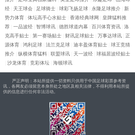
经
|
天王球会
|
足球骑士
|
球彩飞扬足球
|
永隆足球推介
|
新
势力体育
|
体坛高手心水贴士
|
香港经典球网
|
皇牌猛料推
荐
|
一品波经
|
智博球讯
|
德胜球道内幕
|
百川体育资讯
|
洛
克高手贴士
|
第一赛场贴士
|
财讯足球贴士
|
万事达球讯
|
正
源体育
|
鸿利足球
|
法兰克足球
|
迪丰盈体育贴士
|
球王竞猜
推介
|
纵横体育猛料
|
联盟球讯
|
天一波经
|
球福居波经贴士
|
沙龙体育
|
竞彩体坛
|
海顿球讯
严正声明：本站所提供一切资料只供用于中国足球彩票参考资
讯，各网友必须留意本身所处之地区及相关法律，不得利用本站所提
供的信息进行任何非法活动。