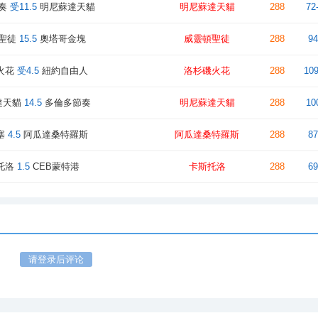
節奏
受11.5
明尼蘇達天貓
明尼蘇達天貓
288
72
聖徒
15.5
奧塔哥金塊
威靈頓聖徒
288
94
火花
受4.5
紐約自由人
洛杉磯火花
288
109
達天貓
14.5
多倫多節奏
明尼蘇達天貓
288
10
塞
4.5
阿瓜達桑特羅斯
阿瓜達桑特羅斯
288
87
托洛
1.5
CEB蒙特港
卡斯托洛
288
69
发 表
请登录后评论
0/200