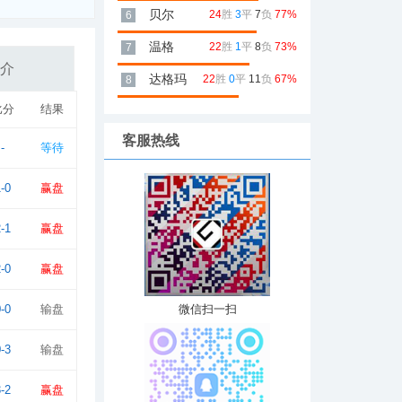
贝尔
24
胜
3
平
7
负
77%
6
温格
22
胜
1
平
8
负
73%
7
介
达格玛
22
胜
0
平
11
负
67%
8
比分
结果
客服热线
-
等待
-0
赢盘
-1
赢盘
-0
赢盘
-0
输盘
微信扫一扫
-3
输盘
-2
赢盘