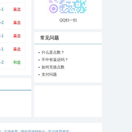
-1
赢盘
QQ扫一扫
-2
赢盘
-1
赢盘
常见问题
-1
赢盘
什么是点数？
不中有返还吗？
-2
和盘
如何充值点数
支付问题
幕
|
正源体育
|
球福居波经贴士
|
百川体育资讯
|