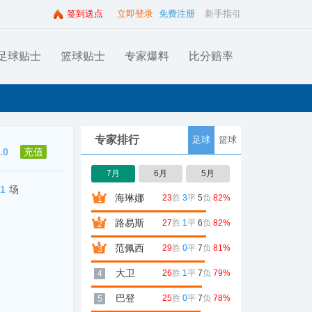
签到送点
立即登录
免费注册
新手指引
足球贴士
篮球贴士
专家爆料
比分赔率
专家排行
足球
篮球
.0
充值
7月
6月
5月
1
场
海琳娜
23
胜
3
平
5
负
82%
1
路易斯
27
胜
1
平
6
负
82%
2
范佩西
29
胜
0
平
7
负
81%
3
大卫
26
胜
1
平
7
负
79%
4
巴登
25
胜
0
平
7
负
78%
5