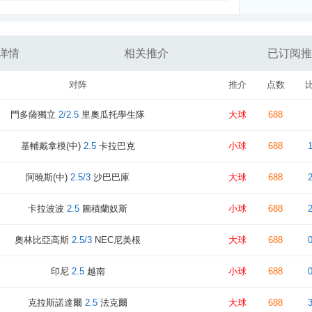
详情
相关推介
已订阅推
对阵
推介
点数
門多薩獨立
2/2.5
里奧瓜托學生隊
大球
688
75
%
基輔戴拿模(中)
2.5
卡拉巴克
小球
688
1
阿曉斯(中)
2.5/3
沙巴巴庫
大球
688
2
卡拉波波
2.5
圖積蘭奴斯
小球
688
2
奧林比亞高斯
2.5/3
NEC尼美根
大球
688
0
印尼
2.5
越南
小球
688
0
克拉斯諾達爾
2.5
法克爾
大球
688
3