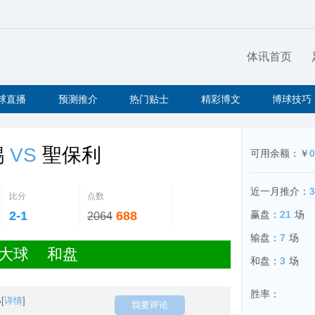
体讯首页
球直播
预测推介
热门贴士
精彩博文
博球技巧
錫
VS
聖保利
可用余额：
￥
0
近一月推介：
3
比分
点数
2-1
688
赢盘：
21
场
2064
输盘：
7
场
大球
和盘
和盘：
3
场
胜率：
[
详情
]
我要评论