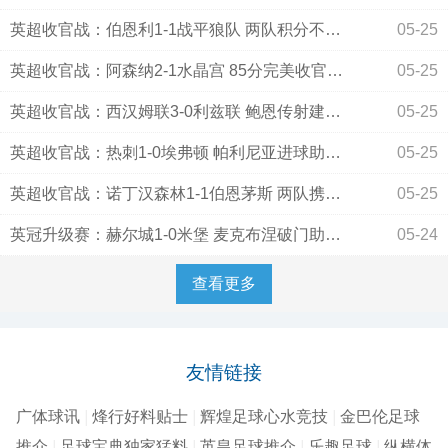
英超收官战：伯恩利1-1战平狼队 两队积分不足双双降级收场
05-25
英超收官战：阿森纳2-1水晶宫 85分完美收官斩获联赛冠军
05-25
英超收官战：西汉姆联3-0利兹联 鲍恩传射建功球队无奈降级
05-25
英超收官战：热刺1-0埃弗顿 帕利尼亚进球助球队惊险保级
05-25
英超收官战：诺丁汉森林1-1伯恩茅斯 两队携手晋级欧联杯
05-25
英冠升级赛：赫尔城1-0米堡 麦克布涅破门助球队重返英超
05-24
查看更多
友情链接
广体球讯
|
烽行好料贴士
|
辉煌足球心水竞技
|
金巴伦足球
推介
|
足球宝典独家猛料
|
英皇足球推介
|
乐趣足球
|
纵横体