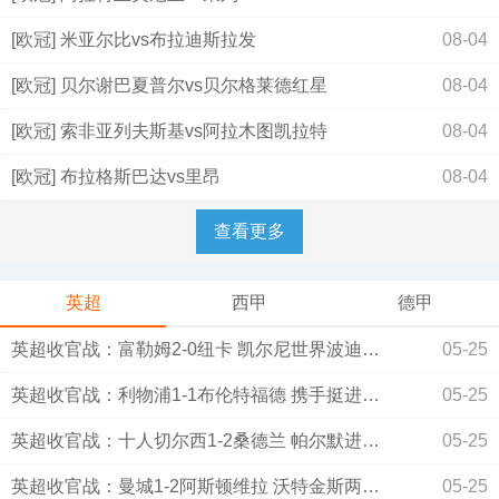
[欧冠] 米亚尔比vs布拉迪斯拉发
08-04
[欧冠] 贝尔谢巴夏普尔vs贝尔格莱德红星
08-04
[欧冠] 索非亚列夫斯基vs阿拉木图凯拉特
08-04
[欧冠] 布拉格斯巴达vs里昂
08-04
查看更多
英超
西甲
德甲
英超收官战：富勒姆2-0纽卡 凯尔尼世界波迪奥普头球得分
05-25
英超收官战：利物浦1-1布伦特福德 携手挺进下赛季欧冠联赛
05-25
英超收官战：十人切尔西1-2桑德兰 帕尔默进球球队无缘欧战
05-25
英超收官战：曼城1-2阿斯顿维拉 沃特金斯两球福登进球无效
05-25