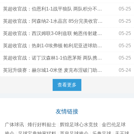
英超收官战：伯恩利1-1战平狼队 两队积分不足双双降级收场
05-25
英超收官战：阿森纳2-1水晶宫 85分完美收官斩获联赛冠军
05-25
英超收官战：西汉姆联3-0利兹联 鲍恩传射建功球队无奈降级
05-25
英超收官战：热刺1-0埃弗顿 帕利尼亚进球助球队惊险保级
05-25
英超收官战：诺丁汉森林1-1伯恩茅斯 两队携手晋级欧联杯
05-25
英冠升级赛：赫尔城1-0米堡 麦克布涅破门助球队重返英超
05-24
查看更多
友情链接
广体球讯
|
烽行好料贴士
|
辉煌足球心水竞技
|
金巴伦足球
推介
|
足球宝典独家猛料
|
英皇足球推介
|
乐趣足球
|
天王球