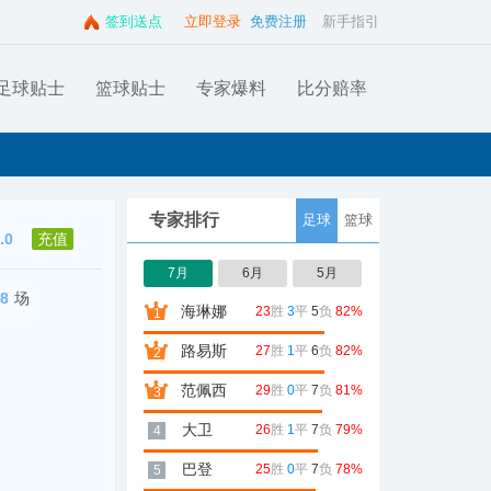
签到送点
立即登录
免费注册
新手指引
足球贴士
篮球贴士
专家爆料
比分赔率
专家排行
足球
篮球
.0
充值
7月
6月
5月
8
场
海琳娜
23
胜
3
平
5
负
82%
1
路易斯
27
胜
1
平
6
负
82%
2
范佩西
29
胜
0
平
7
负
81%
3
大卫
26
胜
1
平
7
负
79%
4
巴登
25
胜
0
平
7
负
78%
5