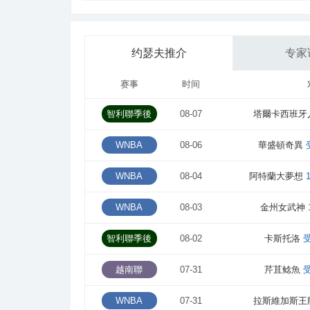
约瑟夫推介
专家
赛事
时间
智利聯季後
08-07
塔爾卡西班牙
WNBA
08-06
華盛頓奇異
WNBA
08-04
阿特蘭大夢想
1
WNBA
08-03
金州女武神
智利聯季後
08-02
卡斯托洛
受
越南聯
07-31
芹苴鲶魚
受
WNBA
07-31
拉斯維加斯王