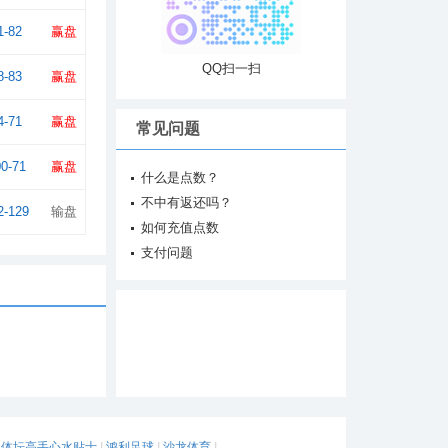
1-82
赢盘
QQ扫一扫
8-83
赢盘
4-71
赢盘
常见问题
0-71
赢盘
什么是点数？
不中有返还吗？
2-129
输盘
如何充值点数
支付问题
体坛高手心水贴士
|
鸿利足球
|
沙龙体育
|