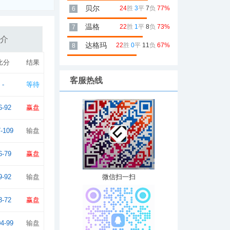
贝尔
24
胜
3
平
7
负
77%
6
温格
22
胜
1
平
8
负
73%
7
介
达格玛
22
胜
0
平
11
负
67%
8
比分
结果
客服热线
-
等待
6-92
赢盘
-109
输盘
6-79
赢盘
9-92
输盘
微信扫一扫
3-72
赢盘
4-99
输盘