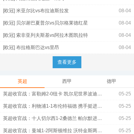
[欧冠] 米亚尔比vs布拉迪斯拉发
08-04
[欧冠] 贝尔谢巴夏普尔vs贝尔格莱德红星
08-04
[欧冠] 索非亚列夫斯基vs阿拉木图凯拉特
08-04
[欧冠] 布拉格斯巴达vs里昂
08-04
查看更多
英超
西甲
德甲
英超收官战：富勒姆2-0纽卡 凯尔尼世界波迪奥普头球得分
05-25
英超收官战：利物浦1-1布伦特福德 携手挺进下赛季欧冠联赛
05-25
英超收官战：十人切尔西1-2桑德兰 帕尔默进球球队无缘欧战
05-25
英超收官战：曼城1-2阿斯顿维拉 沃特金斯两球福登进球无效
05-25