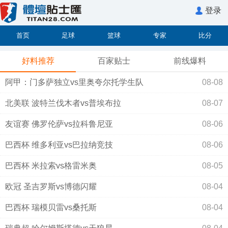
登录
首页
足球
篮球
专家
比分
好料推荐
百家贴士
前线爆料
阿甲：门多萨独立vs里奥夸尔托学生队
08-08
北美联 波特兰伐木者vs普埃布拉
08-07
友谊赛 佛罗伦萨vs拉科鲁尼亚
08-06
巴西杯 维多利亚vs巴拉纳竞技
08-06
巴西杯 米拉索vs格雷米奥
08-05
欧冠 圣吉罗斯vs博德闪耀
08-04
巴西杯 瑞模贝雷vs桑托斯
08-04