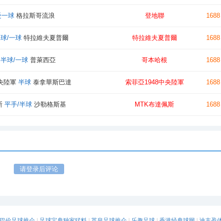
受一球
格拉斯哥流浪
登地聯
1688
球/一球
特拉維夫夏普爾
特拉維夫夏普爾
1688
根
半球/一球
普萊西亞
哥本哈根
1688
中央陸軍
半球
泰拿華斯巴達
索菲亞1948中央陸軍
1688
斯
平手/半球
沙勒格斯基
MTK布達佩斯
1688
发 表
请登录后评论
0/200
巴伦足球推介
|
足球宝典独家猛料
|
英皇足球推介
|
乐趣足球
|
香港经典球网
|
迪丰盈