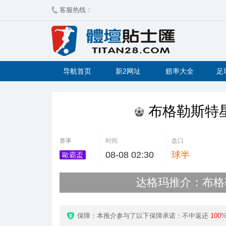
客服热线：
导航首页
新2网址
赔率大全
足
布格勒斯特
赛事
时间
盘口
08-08 02:30
球半
歐霸盃
达格玛推介：
布格
保障：本推介参与了以下保障承诺：不中返还
100
%