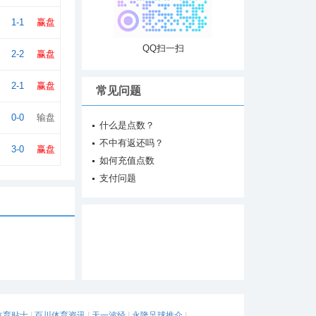
1-1
赢盘
QQ扫一扫
2-2
赢盘
2-1
赢盘
常见问题
0-0
输盘
什么是点数？
不中有返还吗？
3-0
赢盘
如何充值点数
支付问题
体育贴士
|
百川体育资讯
|
天一波经
|
永隆足球推介
|